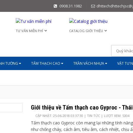
0908.31.1982
dhttechdhttechjsc@
TƯ VẤN MIỄN PHÍ
CATALOG GIỚI THIỆU
ĨNH TƯỜNG
TẤM THẠCH CAO
TRẦN VÁCH NHỰA
VẬT TƯ 
Giới thiệu về Tấm thạch cao Gyproc - Thá
CẬP NHẬT: 25-06-2018 03:37:30 |
TIN TỨC
| LƯỢT XEM: 5304
Tấm thạch cao Gyproc còn mang lại những tính năng 
như chống cháy, cách âm, tiêu âm, cách nhiệt, chịu 