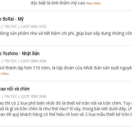
đặc biệt là tính thẩm mỹ cao
Xem thêm
o BoRal - Mỹ
5 |
TIN TỨC
| LƯỢT XEM: 3123
dòng sản phẩm nhẹ và tiết kiệm chi phí, giúp bạn xây dựng những côn
o Yoshino - Nhật Bản
3 |
TIN TỨC
| LƯỢT XEM: 3534
 sử thành lập hơn 110 năm, là tập đoàn của Nhật Bản sản xuất nguyên
 thêm
cao nổi và chìm
8 |
TIN TỨC
| LƯỢT XEM: 3240
o thì có 2 loại phổ biến nhất đó là thiết kế trần nổi và trần chìm. Tuy
ổi là gì và trần chìm là như thế nào? Vì vậy, trong bài viết dưới đây, 
uan để quý khách hàng có thể hiểu rõ hơn về 2 loại mẫu thiết kế trần 