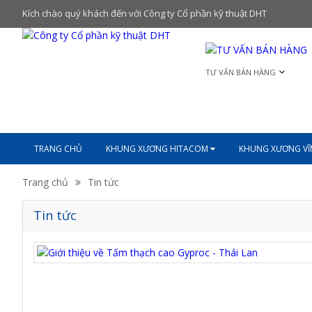
Kích chào quý khách đến với Công ty Cổ phần kỹ thuật DHT
TƯ VẤN BÁN HÀNG
TRANG CHỦ
KHUNG XƯƠNG HITACOM
KHUNG XƯƠNG V
Trang chủ
Tin tức
Tin tức