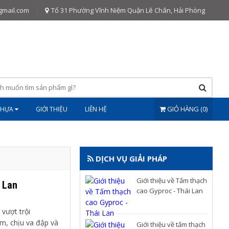
gmail.com
Tổ 31 Phường Vĩnh Niệm Quận Lê Chân, Hải Phòng
GIỎ HÀNG (0)
NHỰA
GIỚI THIỆU
LIÊN HỆ
DỊCH VỤ GIẢI PHÁP
Giới thiệu về Tấm thạch
i Lan
cao Gyproc - Thái Lan
vượt trội
ẩm, chịu va đập và
Giới thiệu về tấm thạch