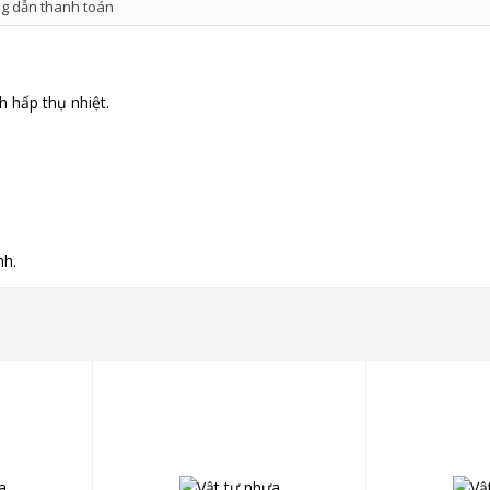
g dẫn thanh toán
h hấp thụ nhiệt.
nh.