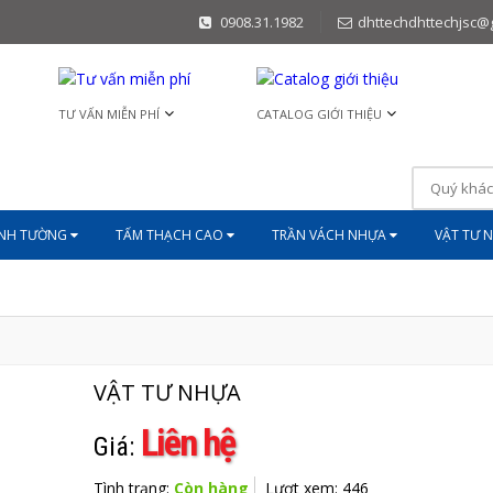
0908.31.1982
dhttechdhttechjsc@
TƯ VẤN MIỄN PHÍ
CATALOG GIỚI THIỆU
ĨNH TƯỜNG
TẤM THẠCH CAO
TRẦN VÁCH NHỰA
VẬT TƯ 
VẬT TƯ NHỰA
Liên hệ
Giá:
Tình trạng:
Còn hàng
Lượt xem: 446