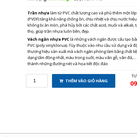
Trần nhựa
làm từ PVC chất lượng cao và phủ thêm một lớp
(PVDF) tăng khả năng chống ồn, chịu nhiệt và chịu nước hiệ
không bị ăn mòn, phá hủy bởi các chất acid, muối và alkali, 
thọ, giúp trần nhựa luôn bền, đẹp.
Vách ngăn nhựa PVC
là những vách ngăn được cấu tạo b
PVC (poly vinylclorua). Tùy thuộc vào nhu cầu sử dụng và đ
thương hiệu sản xuất mà vách ngăn phòng làm bằng chất liệ
dạng tấm đồng nhất, màu trong suốt, màu vân gỗ, vân đá,… 
thành những đường nét và họa tiết độc đáo
TƯ
THÊM VÀO GIỎ HÀNG
09