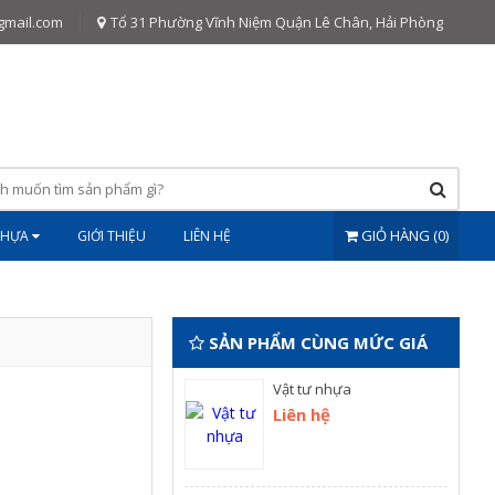
gmail.com
Tổ 31 Phường Vĩnh Niệm Quận Lê Chân, Hải Phòng
GIỎ HÀNG (0)
NHỰA
GIỚI THIỆU
LIÊN HỆ
SẢN PHẨM CÙNG MỨC GIÁ
Vật tư nhựa
Liên hệ