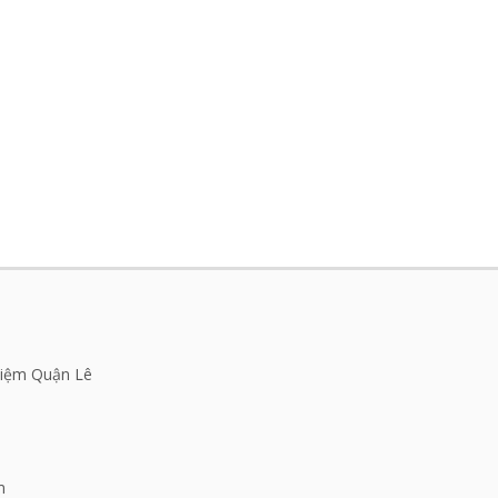
Niệm Quận Lê
m