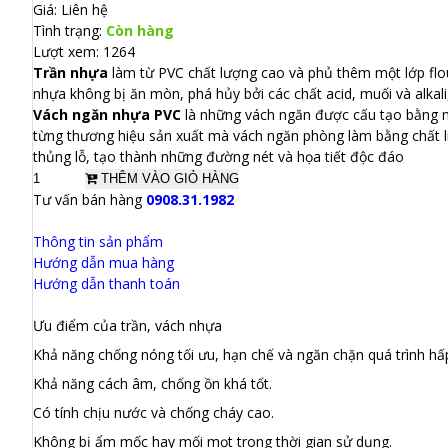
Giá:
Liên hệ
Tình trạng:
Còn hàng
Lượt xem: 1264
Trần nhựa
làm từ PVC chất lượng cao và phủ thêm một lớp flou
nhựa không bị ăn mòn, phá hủy bởi các chất acid, muối và alkali,
Vách ngăn nhựa PVC
là những vách ngăn được cấu tạo bằng nh
từng thương hiệu sản xuất mà vách ngăn phòng làm bằng chất l
thủng lỗ, tạo thành những đường nét và họa tiết độc đáo
THÊM VÀO GIỎ HÀNG
Tư vấn bán hàng
0908.31.1982
Thông tin sản phẩm
Hướng dẫn mua hàng
Hướng dẫn thanh toán
Ưu điểm của trần, vách nhựa
Khả năng chống nóng tối ưu, hạn chế và ngăn chặn quá trình hấ
Khả năng cách âm, chống ồn khá tốt.
Có tính chịu nước và chống cháy cao.
Không bị ẩm mốc hay mối mọt trong thời gian sử dụng.