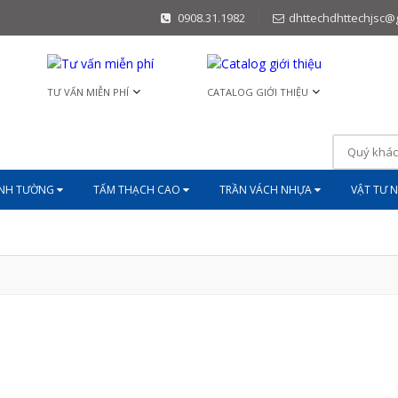
0908.31.1982
dhttechdhttechjsc@
TƯ VẤN MIỄN PHÍ
CATALOG GIỚI THIỆU
ĨNH TƯỜNG
TẤM THẠCH CAO
TRẦN VÁCH NHỰA
VẬT TƯ 