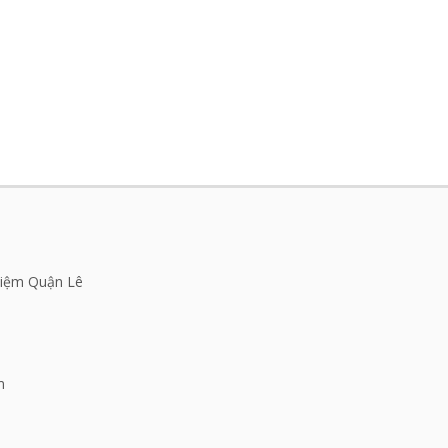
Niệm Quận Lê
m