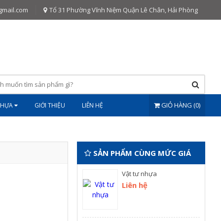
gmail.com
Tổ 31 Phường Vĩnh Niệm Quận Lê Chân, Hải Phòng
GIỎ HÀNG (0)
NHỰA
GIỚI THIỆU
LIÊN HỆ
SẢN PHẨM CÙNG MỨC GIÁ
Vật tư nhựa
Liên hệ